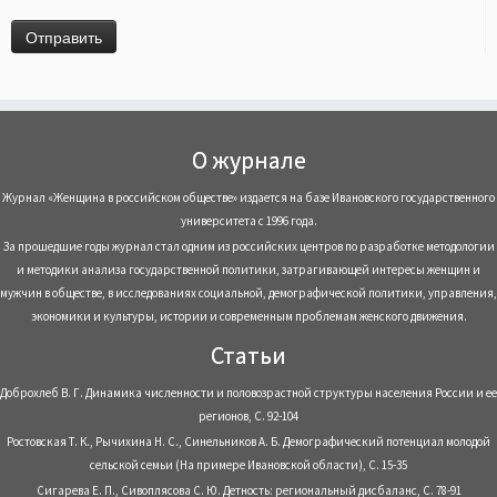
О журнале
Журнал «Женщина в российском обществе» издается на базе Ивановского государственного
университета с 1996 года.
За прошедшие годы журнал стал одним из российских центров по разработке методологии
и методики анализа государственной политики, затрагивающей интересы женщин и
мужчин в обществе, в исследованиях социальной, демографической политики, управления,
экономики и культуры, истории и современным проблемам женского движения.
Статьи
Доброхлеб В. Г. Динамика численности и половозрастной структуры населения России и ее
регионов, С. 92-104
Ростовская Т. К., Рычихина Н. С., Синельников А. Б. Демографический потенциал молодой
сельской семьи (На примере Ивановской области), С. 15-35
Сигарева Е. П., Сивоплясова С. Ю. Детность: региональный дисбаланс, С. 78-91