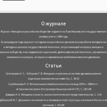
О журнале
Журнал «Женщина в российском обществе» издается на базе Ивановского государственного
университета с 1996 года.
За прошедшие годы журнал стал одним из российских центров по разработке методологии
и методики анализа государственной политики, затрагивающей интересы женщин и
мужчин в обществе, в исследованиях социальной, демографической политики, управления,
экономики и культуры, истории и современным проблемам женского движения.
Статьи
Григорьева Н. С., Чубарова Т. В. Женщины и мужчины в системе здравоохранения:
социально-экономическая повестка, С. 36-53
Сулейманова Р. Н. Региональная семейная политика в конце 1970-х—1980-е гг.:
исторические уроки (На примере Башкирской АССР), С. 120-129
Шведова Н. А. Женщины и власть: анализ политического представительства, С. 3-14
Доброхлеб В. Г. Динамика численности и половозрастной структуры населения России и ее
регионов, С. 92-104