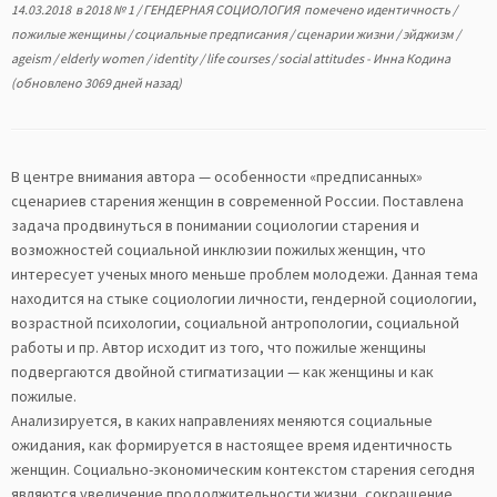
14.03.2018
в
2018 № 1
/
ГЕНДЕРНАЯ СОЦИОЛОГИЯ
помечено
идентичность
/
пожилые женщины
/
социальные предписания
/
сценарии жизни
/
эйджизм
/
ageism
/
elderly women
/
identity
/
life courses
/
social attitudes
-
Инна Кодина
(обновлено 3069 дней назад)
В центре внимания автора — особенности «предписанных»
сценариев старения женщин в современной России. Поставлена
задача продвинуться в понимании социологии старения и
возможностей социальной инклюзии пожилых женщин, что
интересует ученых много меньше проблем молодежи. Данная тема
находится на стыке социологии личности, гендерной социологии,
возрастной психологии, социальной антропологии, социальной
работы и пр. Автор исходит из того, что пожилые женщины
подвергаются двойной стигматизации — как женщины и как
пожилые.
Анализируется, в каких направлениях меняются социальные
ожидания, как формируется в настоящее время идентичность
женщин. Социально-экономическим контекстом старения сегодня
являются увеличение продолжительности жизни, сокращение