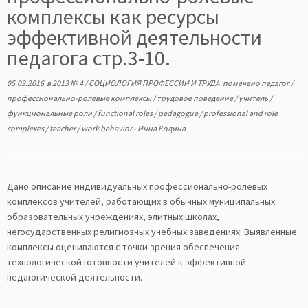
комплексы как ресурсы
эффективной деятельности
педагога стр.3-10.
05.03.2016
в
2013 № 4
/
СОЦИОЛОГИЯ ПРОФЕССИИ И ТРУДА
помечено
педагог
/
профессионально-ролевые комплексы
/
трудовое поведение
/
учитель
/
функциональные роли
/
functional roles
/
pedagogue
/
professional and role
complexes
/
teacher
/
work behavior
-
Инна Кодина
Дано описание индивидуальных профессионально-ролевых
комплексов учителей, работающих в обычных муниципальных
образовательных учреждениях, элитных школах,
негосударственных религиозных учебных заведениях. Выявленные
комплексы оцениваются с точки зрения обеспечения
технологической готовности учителей к эффективной
педагогической деятельности.