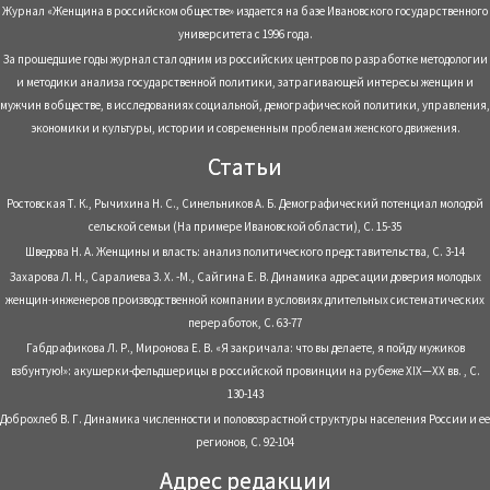
Журнал «Женщина в российском обществе» издается на базе Ивановского государственного
университета с 1996 года.
За прошедшие годы журнал стал одним из российских центров по разработке методологии
и методики анализа государственной политики, затрагивающей интересы женщин и
мужчин в обществе, в исследованиях социальной, демографической политики, управления,
экономики и культуры, истории и современным проблемам женского движения.
Статьи
Ростовская Т. К., Рычихина Н. С., Синельников А. Б. Демографический потенциал молодой
сельской семьи (На примере Ивановской области), С. 15-35
Шведова Н. А. Женщины и власть: анализ политического представительства, С. 3-14
Захарова Л. Н., Саралиева З. Х. -М., Сайгина Е. В. Динамика адресации доверия молодых
женщин-инженеров производственной компании в условиях длительных систематических
переработок, С. 63-77
Габдрафикова Л. Р., Миронова Е. В. «Я закричала: что вы делаете, я пойду мужиков
взбунтую!»: акушерки-фельдшерицы в российской провинции на рубеже XIX—XX вв. , С.
130-143
Доброхлеб В. Г. Динамика численности и половозрастной структуры населения России и ее
регионов, С. 92-104
Адрес редакции