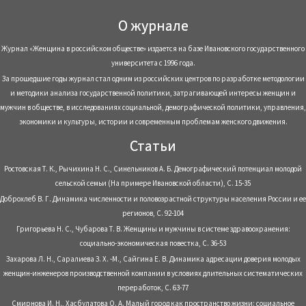
О журнале
Журнал «Женщина в российском обществе» издается на базе Ивановского государственного
университета с 1996 года.
За прошедшие годы журнал стал одним из российских центров по разработке методологии
и методики анализа государственной политики, затрагивающей интересы женщин и
мужчин в обществе, в исследованиях социальной, демографической политики, управления,
экономики и культуры, истории и современным проблемам женского движения.
Статьи
Ростовская Т. К., Рычихина Н. С., Синельников А. Б. Демографический потенциал молодой
сельской семьи (На примере Ивановской области), С. 15-35
Доброхлеб В. Г. Динамика численности и половозрастной структуры населения России и ее
регионов, С. 92-104
Григорьева Н. С., Чубарова Т. В. Женщины и мужчины в системе здравоохранения:
социально-экономическая повестка, С. 36-53
Захарова Л. Н., Саралиева З. Х. -М., Сайгина Е. В. Динамика адресации доверия молодых
женщин-инженеров производственной компании в условиях длительных систематических
переработок, С. 63-77
Смирнова И. Н., Хасбулатова О. А. Малый город как пространство жизни: социальное