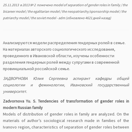
25.11.2013
в
2013 № 2
помечено
model of separation of gender roles in family
/
the
bicareer model
/
the egalitarian model
/
the neopatriarchy/sponsorship model
/
the
patriarchy model
/
the soviet model
-
adm
(обновлено 4621 дней назад)
Анализируются модели распределения гендерных ролей в семье.
На материалах авторского социологического исследования,
проведенного в Ивановской области, изучены особенности
разделения гендерных ролей между супругами в современной
провинциальной российской семье.
ЗАДВОРНОВА Юлия Сергеевна аспирант кафедры общей
социологии и феминологии, Ивановский государственный
университет.
Zadvornova Yu. S. Tendencies of transformation of gender roles in
modern Russian family
Models of distribution of gender roles in family are analyzed. On the
materials of author’s sociological research made in families of the
Ivanovo region, characteristics of separation of gender roles between