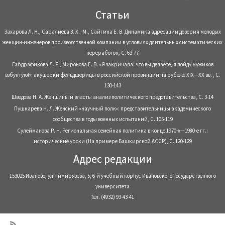
Статьи
Захарова Л. Н., Саралиева З. Х. -М., Сайгина Е. В. Динамика адресации доверия молодых
женщин-инженеров производственной компании в условиях длительных систематических
переработок, С. 63-77
Габдрафикова Л. Р., Миронова Е. В. «Я закричала: что вы делаете, я пойду мужиков
взбунтую!»: акушерки-фельдшерицы в российской провинции на рубеже XIX—XX вв. , С.
130-143
Шведова Н. А. Женщины и власть: анализ политического представительства, С. 3-14
Пушкарева Н. Л. Женский «научный полк»: представительницы академического
сообщества в годы военных испытаний, С. 105-119
Сулейманова Р. Н. Региональная семейная политика в конце 1970-х—1980-е гг.:
исторические уроки (На примере Башкирской АССР), С. 120-129
Адрес редакции
153025 Иваново, ул. Тимирязева, 5, 6-й учебный корпус Ивановского государственного
университета
Тел. (4932) 93-43-41