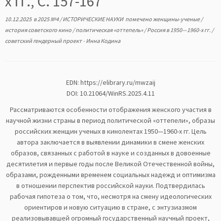
х гг., С. 157-167
10.12.2025
в
2025 №4
/
ИСТОРИЧЕСКИЕ НАУКИ
помечено
женщины-ученые
/
история советского кино
/
политическая «оттепель»
/
Россия в 1950—1960-х гг.
/
советский гендерный проект
-
Инна Кодина
EDN:
https://elibrary.ru/mwzaij
DOI: 10.21064/WinRS.2025.4.11
Рассматриваются особенности отображения женского участия в
научной жизни страны в период политической «оттепели», образы
российских женщин ученых в кинолентах 1950—1960-х гг. Цель
автора заключается в выявлении динамики в смене женских
образов, связанных с работой в науке и созданных в довоенные
десятилетия и первые годы после Великой Отечественной войны,
образами, рожденными временем социальных надежд и оптимизма
в отношении перспектив российской науки. Подтвердилась
рабочая гипотеза о том, что, несмотря на смену идеологических
ориентиров и новую ситуацию в стране, с энтузиазмом
реализовывавшей огромный государственный научный проект,