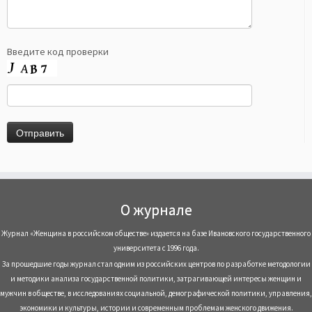
Введите код проверки
О журнале
Журнал «Женщина в российском обществе» издается на базе Ивановского государственного
университета с 1996 года.
За прошедшие годы журнал стал одним из российских центров по разработке методологии
и методики анализа государственной политики, затрагивающей интересы женщин и
мужчин в обществе, в исследованиях социальной, демографической политики, управления,
экономики и культуры, истории и современным проблемам женского движения.