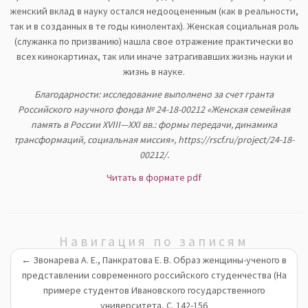
женский вклад в науку остался недооцененным (как в реальности,
так и в созданных в те годы кинолентах). Женская социальная роль
(служанка по призванию) нашла свое отражение практически во
всех кинокартинах, так или иначе затрагивавших жизнь науки и
жизнь в науке.
Благодарности: исследование выполнено за счет гранта
Российского научного фонда № 24-18-00212 «Женская семейная
память в России XVIII—XXI вв.: формы передачи, динамика
трансформаций, социальная миссия», https://rscf.ru/project/24-18-
00212/.
Читать в формате pdf
Навигация по записям
←
Звонарева А. Е., Панкратова Е. В. Образ женщины-ученого в
представлении современного российского студенчества (На
примере студентов Ивановского государственного
университета, С. 142-156