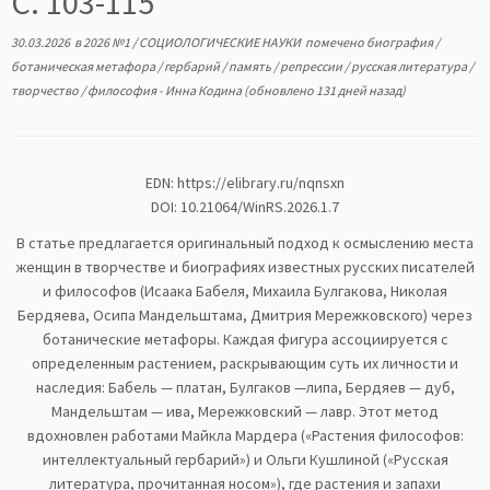
С. 103-115
30.03.2026
в
2026 №1
/
СОЦИОЛОГИЧЕСКИЕ НАУКИ
помечено
биография
/
ботаническая метафора
/
гербарий
/
память
/
репрессии
/
русская литература
/
творчество
/
философия
-
Инна Кодина
(обновлено 131 дней назад)
EDN:
https://elibrary.ru/nqnsxn
DOI: 10.21064/WinRS.2026.1.7
В статье предлагается оригинальный подход к осмыслению места
женщин в творчестве и биографиях известных русских писателей
и философов (Исаака Бабеля, Михаила Булгакова, Николая
Бердяева, Осипа Мандельштама, Дмитрия Мережковского) через
ботанические метафоры. Каждая фигура ассоциируется с
определенным растением, раскрывающим суть их личности и
наследия: Бабель — платан, Булгаков —липа, Бердяев — дуб,
Мандельштам — ива, Мережковский — лавр. Этот метод
вдохновлен работами Майкла Мардера («Растения философов:
интеллектуальный гербарий») и Ольги Кушлиной («Русская
литература, прочитанная носом»), где растения и запахи