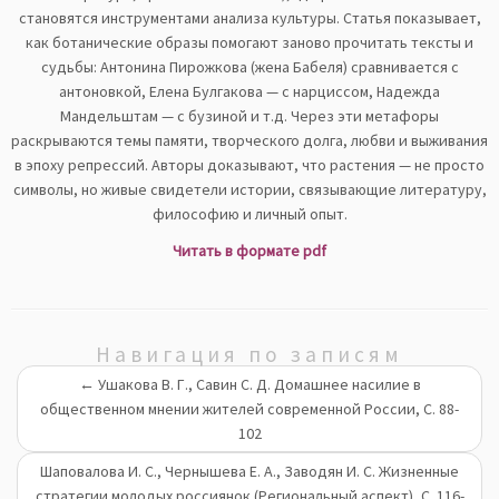
становятся инструментами анализа культуры. Статья показывает,
как ботанические образы помогают заново прочитать тексты и
судьбы: Антонина Пирожкова (жена Бабеля) сравнивается с
антоновкой, Елена Булгакова — с нарциссом, Надежда
Мандельштам — с бузиной и т.д. Через эти метафоры
раскрываются темы памяти, творческого долга, любви и выживания
в эпоху репрессий. Авторы доказывают, что растения — не просто
символы, но живые свидетели истории, связывающие литературу,
философию и личный опыт.
Читать в формате pdf
Навигация по записям
←
Ушакова В. Г., Савин С. Д. Домашнее насилие в
общественном мнении жителей современной России, С. 88-
102
Шаповалова И. С., Чернышева Е. А., Заводян И. С. Жизненные
стратегии молодых россиянок (Pегиональный аспект), С. 116-