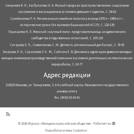
Смирнова И. Н., Хасбулатова О. А. Малый город как пространство жизни: социальное
настроение и миграционные установки девушек-студенток, С. 54-62
Сулейманова Р. Н. Региональная семейная политика в конце 1970-х—1980-е гг.:
исторические уроки (На примере Башкирской АССР), С. 120-129
Пушкарева Н. Л. Женский «научный полк»: представительницы академического
сообщества в годы военных испытаний, С. 105-119
Сигарева Е. П., Сивоплясова С. Ю. Детность: региональный дисбаланс, С. 78-91
Захарова Л. Н., Саралиева З. Х. -М., Сайгина Е. В. Динамика адресации доверия молодых
женщин-инженеров производственной компании в условиях длительных систематических
переработок, С. 63-77
Адрес редакции
153025 Иваново, ул. Тимирязева, 5, 6-й учебный корпус Ивановского государственного
университета
Тел. (4932) 93-43-41
·
© 2026
Журнал «Женщина в российском обществе»
·
Работает на
·
Разработан в
тема Customizr
·