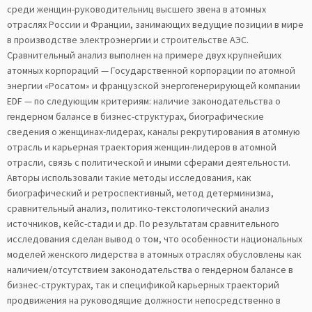
среди женщин-руководительниц высшего звена в атомных
отраслях России и Франции, занимающих ведущие позиции в мире
в производстве электроэнергии и строительстве АЭС.
Сравнительный анализ выполнен на примере двух крупнейших
атомных корпораций — Государственной корпорации по атомной
энергии «Росатом» и французской энергогенерирующей компании
EDF — по следующим критериям: наличие законодательства о
гендерном балансе в бизнес-структурах, биографические
сведения о женщинах-лидерах, каналы рекрутирования в атомную
отрасль и карьерная траектория женщин-лидеров в атомной
отрасли, связь с политической и иными сферами деятельности.
Авторы использовали такие методы исследования, как
биографический и ретроспективный, метод детерминизма,
сравнительный анализ, политико-текстологический анализ
источников, кейс-стади и др. По результатам сравнительного
исследования сделан вывод о том, что особенности национальных
моделей женского лидерства в атомных отраслях обусловлены как
наличием/отсутствием законодательства о гендерном балансе в
бизнес-структурах, так и спецификой карьерных траекторий
продвижения на руководящие должности непосредственно в