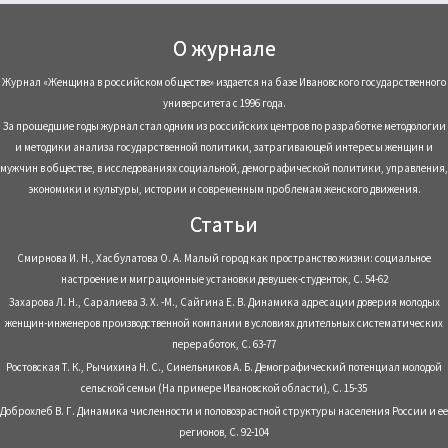
О журнале
Журнал «Женщина в российском обществе» издается на базе Ивановского государственного
университета с 1996 года.
За прошедшие годы журнал стал одним из российских центров по разработке методологии
и методики анализа государственной политики, затрагивающей интересы женщин и
мужчин в обществе, в исследованиях социальной, демографической политики, управления,
экономики и культуры, истории и современным проблемам женского движения.
Статьи
Смирнова И. Н., Хасбулатова О. А. Малый город как пространство жизни: социальное
настроение и миграционные установки девушек-студенток, С. 54-62
Захарова Л. Н., Саралиева З. Х. -М., Сайгина Е. В. Динамика адресации доверия молодых
женщин-инженеров производственной компании в условиях длительных систематических
переработок, С. 63-77
Ростовская Т. К., Рычихина Н. С., Синельников А. Б. Демографический потенциал молодой
сельской семьи (На примере Ивановской области), С. 15-35
Доброхлеб В. Г. Динамика численности и половозрастной структуры населения России и ее
регионов, С. 92-104