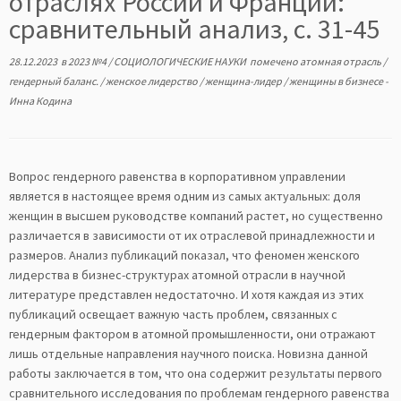
отраслях России и Франции:
сравнительный анализ, с. 31-45
28.12.2023
в
2023 №4
/
СОЦИОЛОГИЧЕСКИЕ НАУКИ
помечено
атомная отрасль
/
гендерный баланс.
/
женское лидерство
/
женщина-лидер
/
женщины в бизнесе
-
Инна Кодина
Вопрос гендерного равенства в корпоративном управлении
является в настоящее время одним из самых актуальных: доля
женщин в высшем руководстве компаний растет, но существенно
различается в зависимости от их отраслевой принадлежности и
размеров. Анализ публикаций показал, что феномен женского
лидерства в бизнес-структурах атомной отрасли в научной
литературе представлен недостаточно. И хотя каждая из этих
публикаций освещает важную часть проблем, связанных с
гендерным фактором в атомной промышленности, они отражают
лишь отдельные направления научного поиска. Новизна данной
работы заключается в том, что она содержит результаты первого
сравнительного исследования по проблемам гендерного равенства