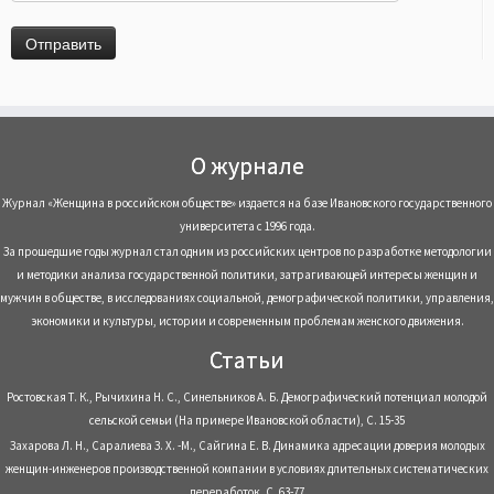
О журнале
Журнал «Женщина в российском обществе» издается на базе Ивановского государственного
университета с 1996 года.
За прошедшие годы журнал стал одним из российских центров по разработке методологии
и методики анализа государственной политики, затрагивающей интересы женщин и
мужчин в обществе, в исследованиях социальной, демографической политики, управления,
экономики и культуры, истории и современным проблемам женского движения.
Статьи
Ростовская Т. К., Рычихина Н. С., Синельников А. Б. Демографический потенциал молодой
сельской семьи (На примере Ивановской области), С. 15-35
Захарова Л. Н., Саралиева З. Х. -М., Сайгина Е. В. Динамика адресации доверия молодых
женщин-инженеров производственной компании в условиях длительных систематических
переработок, С. 63-77