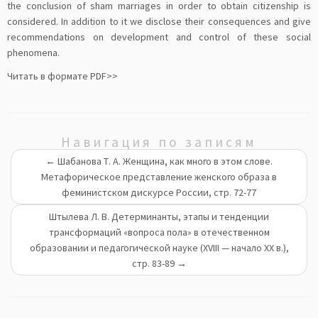
the conclusion of sham marriages in order to obtain citizenship is
considered. In addition to it we disclose their consequences and give
recommendations on development and control of these social
phenomena.
Читать в формате PDF>>
Навигация по записям
←
Шабанова Т. А. Женщина, как много в этом слове.
Метафорическое представление женского образа в
феминистском дискурсе России, стр. 72-77
Штылева Л. В. Детерминанты, этапы и тенденции
трансформаций «вопроса пола» в отечественном
образовании и педагогической науке (XVIII — начало XX в.),
стр. 83-89
→