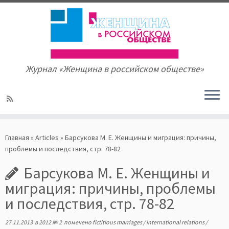
Журнал «Женщина в российском обществе»
Skip
to
Главная
»
Articles
»
Барсукова М. Е. Женщины и миграция: причины,
content
проблемы и последствия, стр. 78-82
Барсукова М. Е. Женщины и
миграция: причины, проблемы
и последствия, стр. 78-82
27.11.2013
в
2012 № 2
помечено
fictitious marriages
/
international relations
/