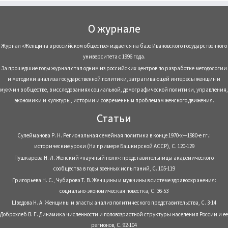
О журнале
Журнал «Женщина в российском обществе» издается на базе Ивановского государственного
университета с 1996 года.
За прошедшие годы журнал стал одним из российских центров по разработке методологии
и методики анализа государственной политики, затрагивающей интересы женщин и
мужчин в обществе, в исследованиях социальной, демографической политики, управления,
экономики и культуры, истории и современным проблемам женского движения.
Статьи
Сулейманова Р. Н. Региональная семейная политика в конце 1970-х—1980-е гг.:
исторические уроки (На примере Башкирской АССР), С. 120-129
Пушкарева Н. Л. Женский «научный полк»: представительницы академического
сообщества в годы военных испытаний, С. 105-119
Григорьева Н. С., Чубарова Т. В. Женщины и мужчины в системе здравоохранения:
социально-экономическая повестка, С. 36-53
Шведова Н. А. Женщины и власть: анализ политического представительства, С. 3-14
Доброхлеб В. Г. Динамика численности и половозрастной структуры населения России и ее
регионов, С. 92-104