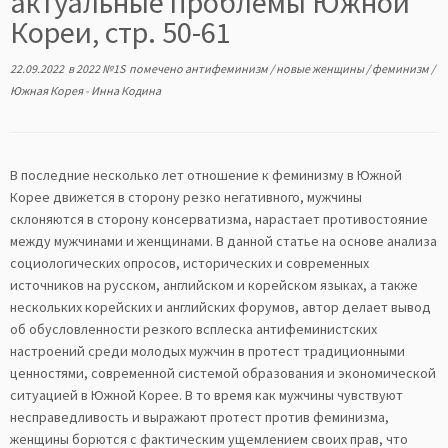
актуальные проблемы Южной
Кореи, стр. 50-61
22.09.2022
в
2022 №1S
помечено
антифеминизм
/
новые женщины
/
феминизм
/
Южная Корея
-
Инна Кодина
В последние несколько лет отношение к феминизму в Южной
Корее движется в сторону резко негативного, мужчины
склоняются в сторону консерватизма, нарастает противостояние
между мужчинами и женщинами. В данной статье на основе анализа
социологических опросов, исторических и современных
источников на русском, английском и корейском языках, а также
нескольких корейских и английских форумов, автор делает вывод
об обусловленности резкого всплеска антифеминистских
настроений среди молодых мужчин в протест традиционными
ценностями, современной системой образования и экономической
ситуацией в Южной Корее. В то время как мужчины чувствуют
несправедливость и выражают протест против феминизма,
женщины борются с фактическим ущемлением своих прав, что